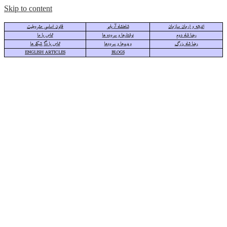
Skip to content
اندیشه و ارمان سازمان
شاهنشاه آریامهر
قانون اساسی مشروطیت
رضا شاه دوم
نوشتارها و سروده ها
تماس با ما
رضا شاه بزرگ
ویدیوها و سرودها
تماس با دگر شبکه ها
ENGLISH ARTICLES
BLOGS