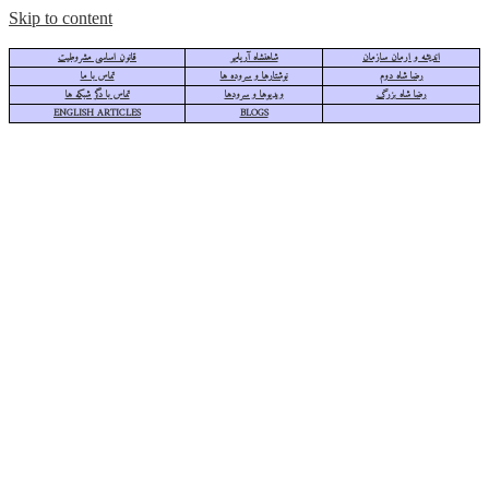
Skip to content
اندیشه و ارمان سازمان
شاهنشاه آریامهر
قانون اساسی مشروطیت
رضا شاه دوم
نوشتارها و سروده ها
تماس با ما
رضا شاه بزرگ
ویدیوها و سرودها
تماس با دگر شبکه ها
ENGLISH ARTICLES
BLOGS