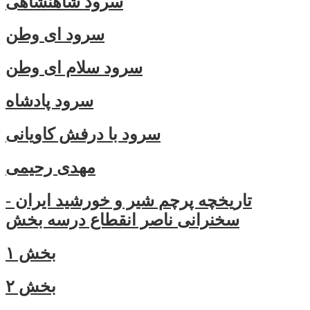
سرود شاهنشاهی
سرود ای وطن
سرود سلام ای وطن
سرود پادشاه
سرود با درفش کاویانی
مهدی رحیمی
تاريخچه پرچم شير و خورشيد ايران -
سخنرانى ناصر انقطاع درسه بخش
بخش ۱
بخش ۲